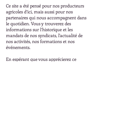
Ce site a été pensé pour nos producteurs
agricoles d’ici, mais aussi pour nos
partenaires qui nous accompagnent dans
le quotidien. Vous y trouverez des
informations sur l’historique et les
mandats de nos syndicats, l'actualité de
nos activités, nos formations et nos
événements.
En espérant que vous apprécierez ce
moyen de communiquer avec nous, nous
vous souhaitons une bonne découverte du
site. N'hésitez pas à nous transmettre vos
remarques ou vos besoins par le biais de
cette adresse courriel
gestionsd@producteursdici.com. Bonne
visite !
Producteurs agricoles