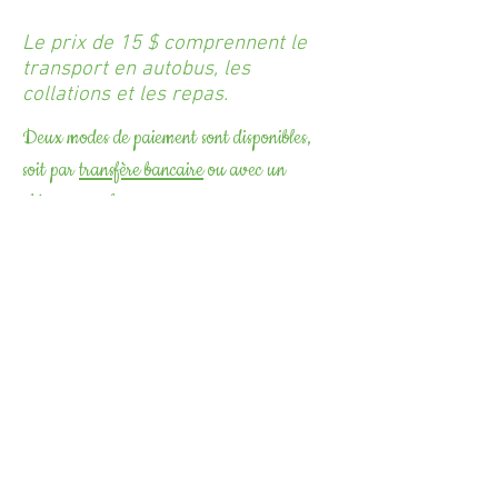
Le prix de 15 $ comprennent le
transport en autobus, les
collations et les repas.
Deux modes de paiement sont disponibles,
soit par
transfère bancaire
ou avec un
chèque sur place.
Par chèque, par la poste
Au nom des
Producteurs de Grains de la
Rive-Nord
119, rue Brochu Scott (Québec) G0S
3G0
Par transfert bancaire