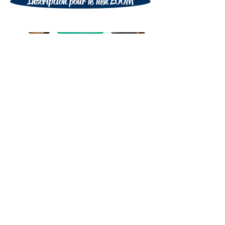
Inscription pour le lien ZOOM
Assemblée générale annuelle
Jeudi le 8 novembre 2018
9h45 pour les inscriptions
Au Resto-Pub le RYNA de Lévis
4300 Boulevard Guillaume-Couture,