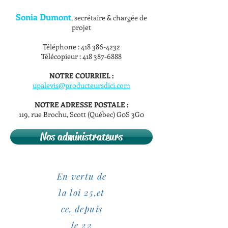
Sonia Dumont
,
secrétaire & chargée de
projet
Téléphone :
418 386-4232
Télécopieur :
418 387-6888
NOTRE COURRIEL :
upalevis@producteursdici.com
NOTRE ADRESSE POSTALE :
119, rue Brochu, Scott (Québec) G0S 3G0
Nos administrateurs
En vertu de
la loi 25,et
ce, depuis
le 22