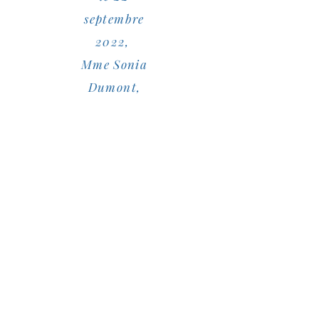
septembre
2022,
Mme Sonia
Dumont,
secrétaire
est la
personne
responsable
de la
protection
des
renseignem
ents
.
personnels